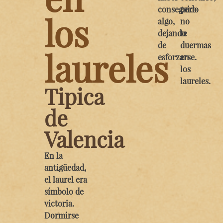
conseguido
pero
los
algo,
no
dejando
te
de
duermas
laureles
esforzarse.
en
los
laureles.
Tipica
de
Valencia
En la
antigüedad,
el laurel era
símbolo de
victoria.
Dormirse