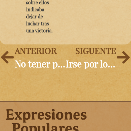
sobre ellos
indicaba
dejar de
luchar tras
una victoria.
ANTERIOR
SIGUENTE
No tener pelos en la lengua
Irse por los cerros de Úbeda