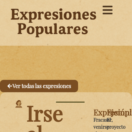
Ver todas las expresiones
Irse
Expresión:
Ejemp
Fracasar,
El
venirse
proyecto