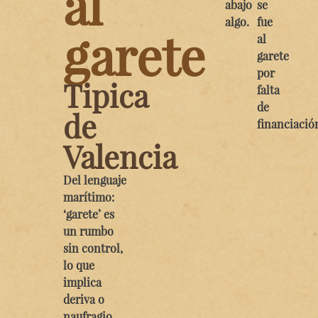
al
abajo
se
algo.
fue
garete
al
garete
por
Tipica
falta
de
de
financiació
Valencia
Del lenguaje
marítimo:
‘garete’ es
un rumbo
sin control,
lo que
implica
deriva o
naufragio.