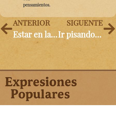
pensamientos.
ANTERIOR
SIGUENTE
Estar en las nubes
Ir pisando huevos
Aviso Legal | Política de Privacidad | Política