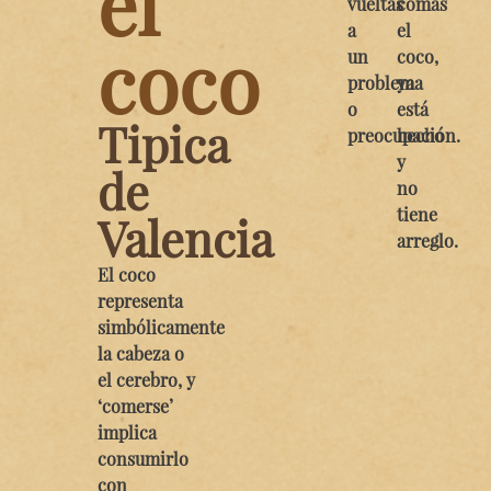
el
vueltas
comas
a
el
coco
un
coco,
problema
ya
o
está
Tipica
preocupación.
hecho
y
de
no
tiene
Valencia
arreglo.
El coco
representa
simbólicamente
la cabeza o
el cerebro, y
‘comerse’
implica
consumirlo
con