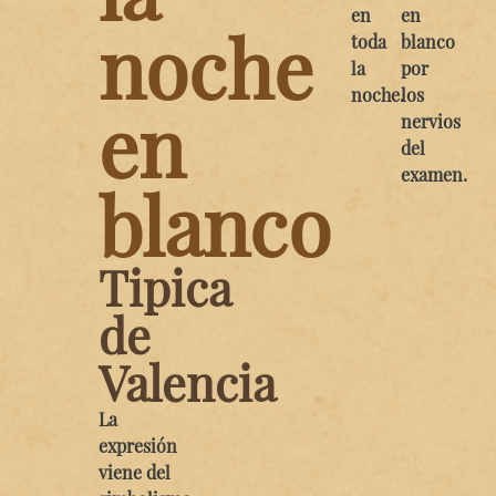
en
en
noche
toda
blanco
la
por
noche.
los
en
nervios
del
examen.
blanco
Tipica
de
Valencia
La
expresión
viene del