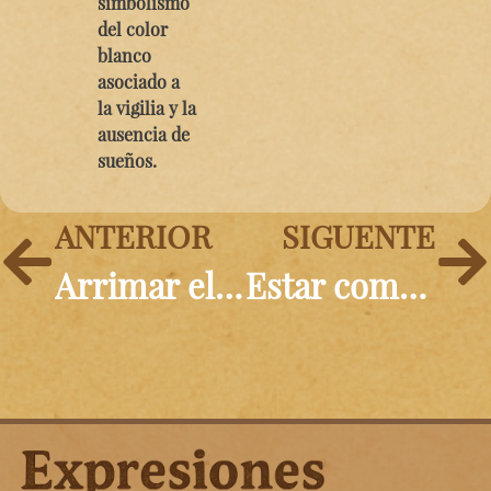
simbolismo
del color
blanco
asociado a
la vigilia y la
ausencia de
sueños.
ANTERIOR
SIGUENTE
Arrimar el hombro
Estar como un tren