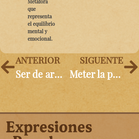
Metáfora
que
representa
el equilibrio
mental y
emocional.
ANTERIOR
SIGUENTE
Ser de armas tomar
Meter la pata