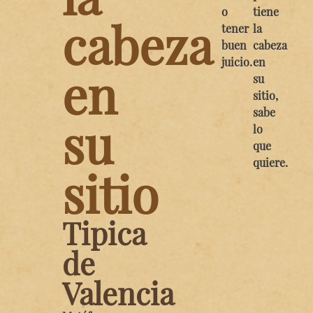
o
tiene
cabeza
tener
la
buen
cabeza
juicio.
en
en
su
sitio,
sabe
su
lo
que
quiere.
sitio
Tipica
de
Valencia