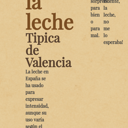
la
sorprendente,
es
para
la
leche
bien
leche,
o
no
para
me
Tipica
mal.
lo
esperaba!
de
Valencia
La leche en
España se
ha usado
para
expresar
intensidad,
aunque su
uso varía
según el