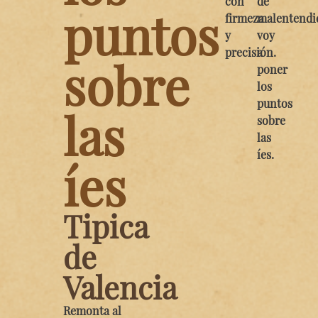
con
de
puntos
firmeza
malentendi
y
voy
precisión.
a
sobre
poner
los
puntos
las
sobre
las
íes.
íes
Tipica
de
Valencia
Remonta al