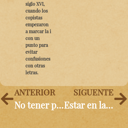
siglo XVI,
cuando los
copistas
empezaron
a marcar la i
con un
punto para
evitar
confusiones
con otras
letras.
ANTERIOR
SIGUENTE
No tener pelos en la lengua
Estar en las nubes