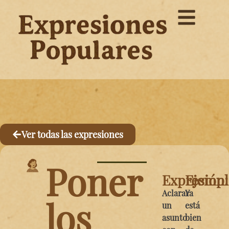
Ver todas las expresiones
Poner
Expresión:
Ejemp
Aclarar
Ya
los
un
está
asunto
bien